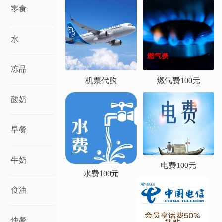
零食
水
冻品
机票代购
燃气费100元
酸奶
早餐
牛奶
电费100元
水费100元
食油
快餐