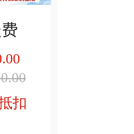
暖费
.00
0.00
抵扣