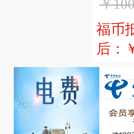
￥100
福币
后：￥