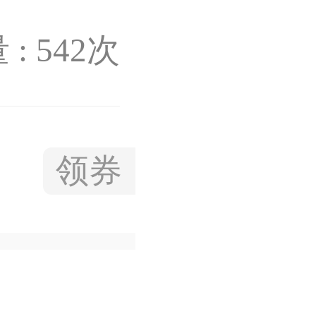
: 542次
领券