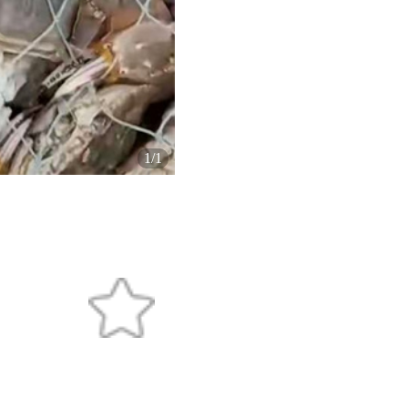
1
/
1